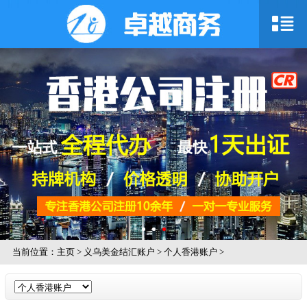
当前位置：
主页
>
义乌美金结汇账户
>
个人香港账户
>