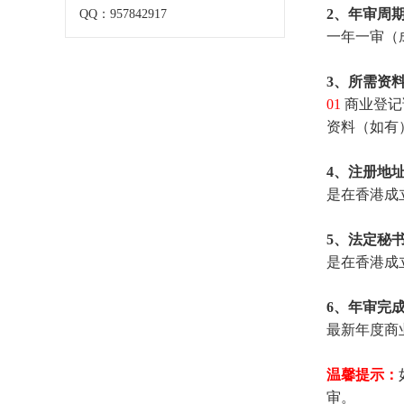
2、年审周
QQ：957842917
一年一审（
3、所需资
01
商业登记
资料（如有
4、注册地
是在香港成
5、法定秘
是在香港成
6、年审完
最新年度商
温馨提示：
审。