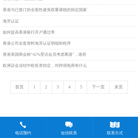
香港与已签订的全面性避免双重课税的协定国家
海牙认证
如何提高香港银行开户通过率
香港公司全套资料海牙认证明细和程序
香港美国商会称“42%受访会员考虑离港”，港府
欧洲议会冻结中欧投资协定，对跨境电商有什么
首页
1
2
3
4
5
下一页
末页
电话预约
短信联系
联系方式